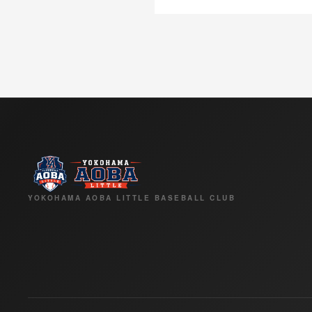
YOKOHAMA AOBA LITTLE BASEBALL CLUB